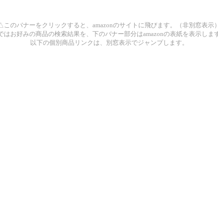
△このバナーをクリックすると、amazonのサイトに飛びます。（非別窓表示
ではお好みの商品の検索結果を、下のバナー部分はamazonの表紙を表示しま
以下の個別商品リンクは、別窓表示でジャンプします。