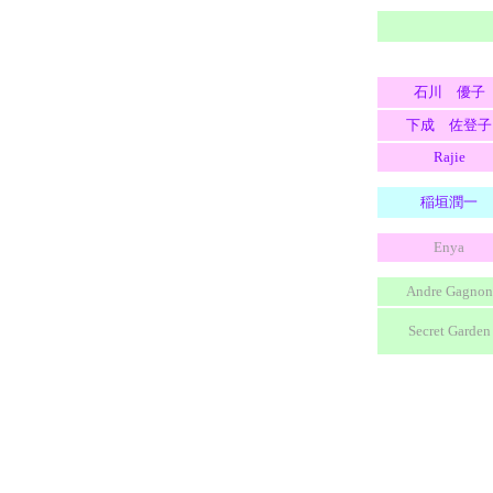
石川 優子
下成 佐登子
Rajie
稲垣潤一
Enya
Andre Gagnon
Secret Garden