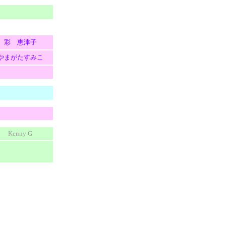
彩 恵津子
やまがたすみこ
Kenny G