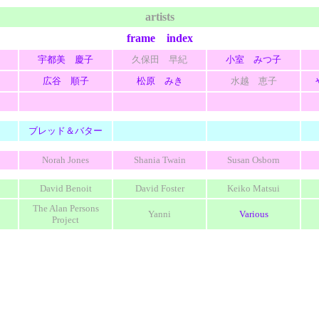
artists
frame index
宇都美 慶子
久保田 早紀
小室 みつ子
広谷 順子
松原 みき
水越 恵子
ブレッド＆バター
Norah Jones
Shania Twain
Susan Osborn
David Benoit
David Foster
Keiko Matsui
The Alan Persons
Yanni
Various
Project