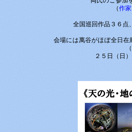
両氏のご参加
（
作家
全国巡回作品３６点
会場には萬谷がほぼ全日在
（
２５日（日）