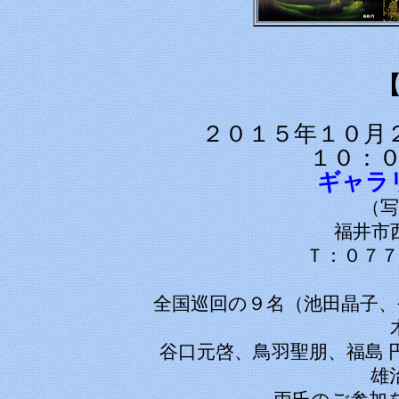
２０１５年１０月
１０：
ギャラ
（写
福井市
Ｔ：０７７
全国巡回の９名（池田晶子、
谷口元啓、鳥羽聖朋、福島 
雄