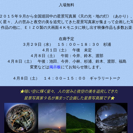
入場無料
２０１５年９月から全国巡回中の星景写真展《天の光・地の灯》（あかり）
く星々、人の営みと夜空の美を追究してきた星景写真家が集まって企画した
ト作品の他に、ＥＩＺＯ製の大画面４Ｋモニタに映し出す映像作品も多数お楽
在廊予定
３月２９日（水） １５：００～１８：３０ 杉浦
４月１日（土） 午後 未定
４月８日（土） 午前：今井、鈴木、渡部
４月８日（土） 午後：池田、今井、小林、杉浦、鈴木、渡部、福島
変更などは
掲示板
にてお知らせ致します。
４月８日（土） １４：００～１５：００ ギャラリートーク