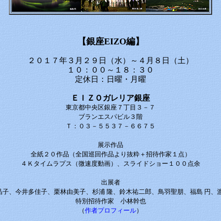
【銀座EIZO編】
２０１７年３月２９日（水）～４月８日（土）
１０：００～１８：３０
定休日：日曜・月曜
ＥＩＺＯガレリア銀座
東京都中央区銀座７丁目３－７
ブランエスパビル３階
Ｔ：０３－５５３７－６６７５
展示作品
全紙２０作品（全国巡回作品より抜粋＋招待作家１点）
４Ｋタイムラプス（微速度動画）、スライドショー１００点余
出展者
晶子、今井多佳子、栗林由美子、杉浦 隆、鈴木祐二郎、鳥羽聖朋、福島 円、渡
特別招待作家 小林幹也
（
作者プロフィール
）