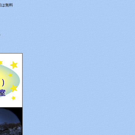
者は無料
。