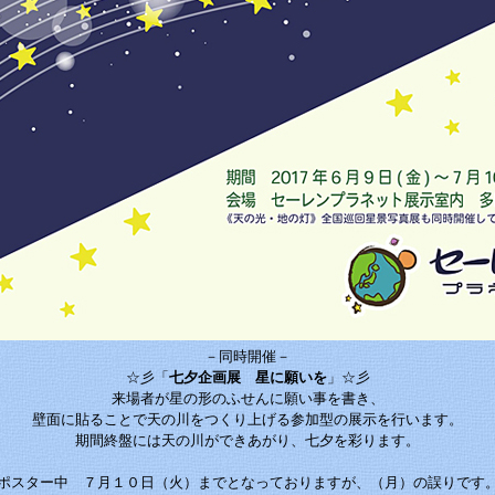
－同時開催－
☆彡「
七夕企画展 星に願いを
」☆彡
来場者が星の形のふせんに願い事を書き、
壁面に貼ることで天の川をつくり上げる参加型の展示を行います。
期間終盤には天の川ができあがり、七夕を彩ります。
ポスター中 ７月１０日（火）までとなっておりますが、（月）の誤りです