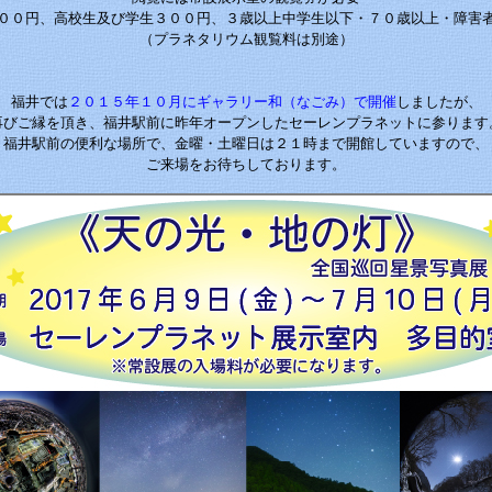
００円、高校生及び学生３００円、３歳以上中学生以下・７０歳以上・障害
（プラネタリウム観覧料は別途）
福井では
２０１５年１０月にギャラリー和（なごみ）で開催
しましたが、
再びご縁を頂き、福井駅前に昨年オープンしたセーレンプラネットに参ります
福井駅前の便利な場所で、金曜・土曜日は２１時まで開館していますので、
ご来場をお待ちしております。