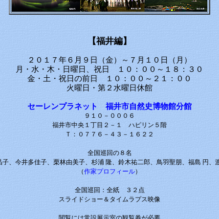
【福井編】
２０１７年６月９日（金）～７月１０日（月）
月・水・木・日曜日、祝日 １０：００～１８：３０
金・土・祝日の前日 １０：００～２１：００
火曜日・第２水曜日休館
セーレンプラネット 福井市自然史博物館分館
９１０－０００６
福井市中央１丁目２－１ ハピリン５階
Ｔ：０７７６－４３－１６２２
全国巡回の８名
晶子、今井多佳子、栗林由美子、杉浦 隆、鈴木祐二郎、鳥羽聖朋、福島 円、渡
（
作家プロフィール
）
全国巡回：全紙 ３２点
スライドショー＆タイムラプス映像
閲覧には常設展示室の観覧券が必要